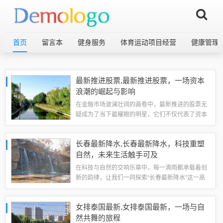
首页
留言本
健身服务
体育运动项目经营
健康管理
最新推进股票,最新推进股票，一场资本
浪潮的崛起与影响
在金融市场波澜壮阔的画卷中，最新推进的股票无
疑成为了当下最耀眼的明星，它们不仅代表了资本
的流动方向，更映射出经济趋势的变迁与时代的脉
动，本文将详细回顾这一现象的起源、重要事件、
长春最新降水,长春最新降水，科技重塑
影响，以及在特定领域或时代中的地位，试图...
自然，未来生活触手可及
在科技与自然的交响乐章中，每一滴雨都承载着创
新的韵律，让我们一同探索“长春最新降水”这一高
科技产品，它不仅是天气的观察者，更是生活方式
的革新者，这款集尖端科技与环保理念于一身的智
女排泰国最新,女排泰国最新，一场与自
能系统，正悄然改变着我们对“降水”的认...
然共舞的旅程