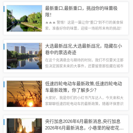
正是这样一个神奇之地——华图山鼎，一个远离尘
最新重口,最新重口，挑战你的味蕾极
嚣、藏匿于云雾之中的秘境，它不仅是自然之...
限！
🔥🔥🔥 警惕！这是一篇让你“重口”到不行的美食探
索，准备好你的味蕾，迎接一场前所未有的挑战！
🌶️🌶️🌶️👋 大家好，这里是你们的美食探险家小X！我
要带你们一起探索那些让人“重口”到尖叫的美食，
大选最新战况,大选最新战况，隐藏在小
看看你们谁能hold住这...
巷中的票选奇迹
在这个充满悬念与期待的时刻，我们不仅要关注那
些决定国家未来的大事件，还要留意那些藏在城市
角落里的“小奇迹”，就让我们一起走进一条不起眼
的小巷，探索一家名为“票选奇迹”的特色小店，看
低速四轮电动车最新政策,低速四轮电动
看它如何在“大选”的喧嚣中，用独特的...
车最新政策，你了解多少？
大家好，我是你们的小红书汽车达人，今天来和大
家聊聊低速四轮电动车的最新政策，随着环保意识
的提高和新能源汽车的普及，低速电动车逐渐走进
大众视野，但随之而来的政策调整也让人关注，今
央行加息2026年6月最新消息,央行加息
天我们就来详细解读一下最新的政策变化，看...
2026年6月最新消息，小巷里的秘密花