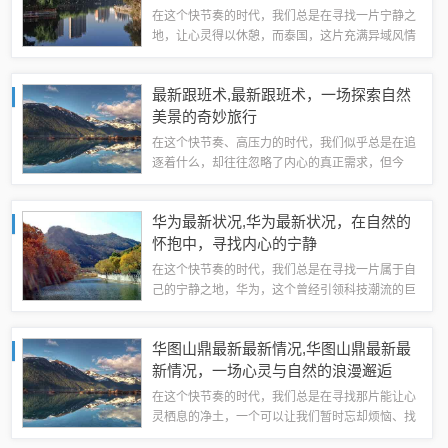
在这个快节奏的时代，我们总是在寻找一片宁静之
地，让心灵得以休憩，而泰国，这片充满异域风情
的土地，正是我们梦寐以求的避风港，就让我们一
起踏上这场探索自然美景的旅程，感受女排精神中
最新跟班术,最新跟班术，一场探索自然
的那份坚韧与平和，在欢笑与惊喜中，发现内...
美景的奇妙旅行
在这个快节奏、高压力的时代，我们似乎总是在追
逐着什么，却往往忽略了内心的真正需求，但今
天，我要向你介绍一门“最新跟班术”——不是那些
复杂的心理学理论，也不是深奥的哲学思考，而是
华为最新状况,华为最新状况，在自然的
一场简单而纯粹的探索自然美景的旅行，让我...
怀抱中，寻找内心的宁静
在这个快节奏的时代，我们总是在寻找一片属于自
己的宁静之地，华为，这个曾经引领科技潮流的巨
头，如今也似乎在告诉我们一个道理：在繁忙与喧
嚣中，唯有自然的美景能够带给我们真正的平静与
华图山鼎最新最新情况,华图山鼎最新最
力量，让我们一起踏上一段探索自然美景的旅...
新情况，一场心灵与自然的浪漫邂逅
在这个快节奏的时代，我们总是在寻找那片能让心
灵栖息的净土，一个可以让我们暂时忘却烦恼、找
回内心平静的地方，而今天，我要带大家探索的，